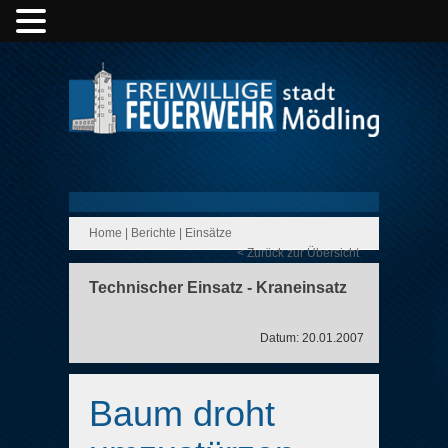
Home
|
Berichte
|
Einsätze
< Zurück zur Übersicht
Technischer Einsatz - Kraneinsatz
Datum: 20.01.2007
Baum droht