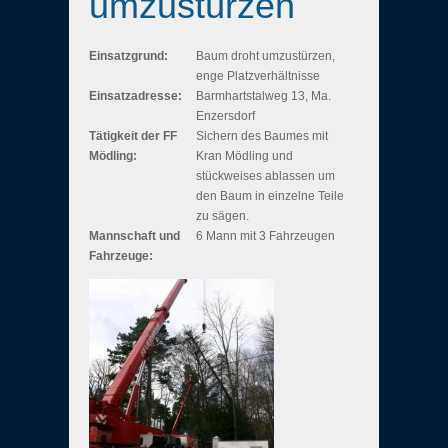
umzustürzen
Einsatzgrund:
Baum droht umzustürzen,
enge Platzverhältnisse
Einsatzadresse:
Barmhartstalweg 13, Ma.
Enzersdorf
Tätigkeit der FF
Sichern des Baumes mit
Mödling:
Kran Mödling und
stückweises ablassen um
den Baum in einzelne Teile
zu sägen.
Mannschaft und
6 Mann mit 3 Fahrzeugen
Fahrzeuge: