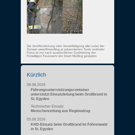
Die Veröffentlichung oder Vervielfältigung aller unter der
Domain www.ffmoedling.at präsentierten Texte und/oder
Fotos ist nur nach ausdrücklicher Zustimmung der
Freiwilligen Feuerwehr der Stadt Mödling gestattet.
Kürzlich
06.08.2026
Führungsunterstützungscontainer
unterstützt Einsatzleitung beim Großbrand in
St. Egyden
Technischer Einsatz
Menschenrettung aus Regionalzug
05.08.2026
KHD-Einsatz beim Großbrand im Föhrenwald
in St. Egyden