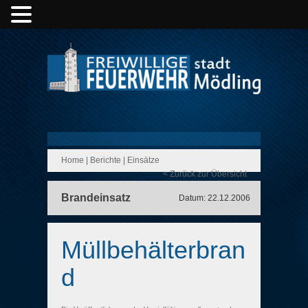
Home
|
Berichte
|
Einsätze
< Zurück zur Übersicht
Brandeinsatz
Datum: 22.12.2006
Müllbehälterbran
d