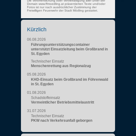
Die Veröffentlichung oder Vervielfältigung aller unter der
Domain www.ffmoedling.at präsentierten Texte und/oder
Fotos ist nur nach ausdrücklicher Zustimmung der
Freiwilligen Feuerwehr der Stadt Mödling gestattet.
Kürzlich
06.08.2026
Führungsunterstützungscontainer
unterstützt Einsatzleitung beim Großbrand in
St. Egyden
Technischer Einsatz
Menschenrettung aus Regionalzug
05.08.2026
KHD-Einsatz beim Großbrand im Föhrenwald
in St. Egyden
01.08.2026
Schadstoffeinsatz
Vermeintlicher Betriebsmittelaustritt
31.07.2026
Technischer Einsatz
PKW nach Verkehrsunfall geborgen