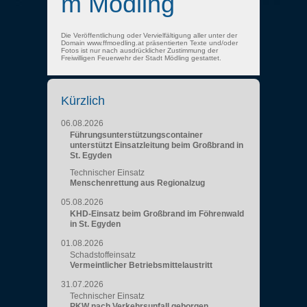
m Mödling
Die Veröffentlichung oder Vervielfältigung aller unter der
Domain www.ffmoedling.at präsentierten Texte und/oder
Fotos ist nur nach ausdrücklicher Zustimmung der
Freiwilligen Feuerwehr der Stadt Mödling gestattet.
Kürzlich
06.08.2026
Führungsunterstützungscontainer
unterstützt Einsatzleitung beim Großbrand in
St. Egyden
Technischer Einsatz
Menschenrettung aus Regionalzug
05.08.2026
KHD-Einsatz beim Großbrand im Föhrenwald
in St. Egyden
01.08.2026
Schadstoffeinsatz
Vermeintlicher Betriebsmittelaustritt
31.07.2026
Technischer Einsatz
PKW nach Verkehrsunfall geborgen