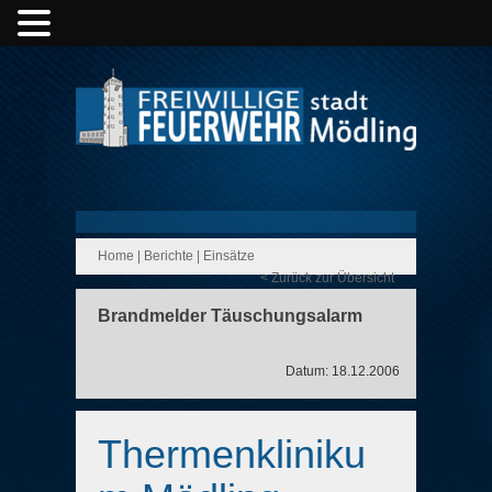
Home
|
Berichte
|
Einsätze
< Zurück zur Übersicht
Brandmelder Täuschungsalarm
Datum: 18.12.2006
Thermenkliniku