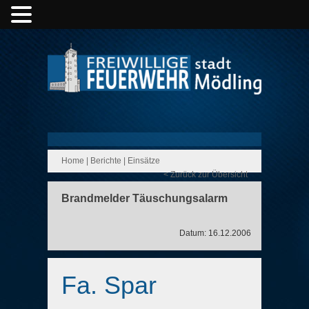
Home
|
Berichte
|
Einsätze
< Zurück zur Übersicht
Brandmelder Täuschungsalarm
Datum: 16.12.2006
Fa. Spar