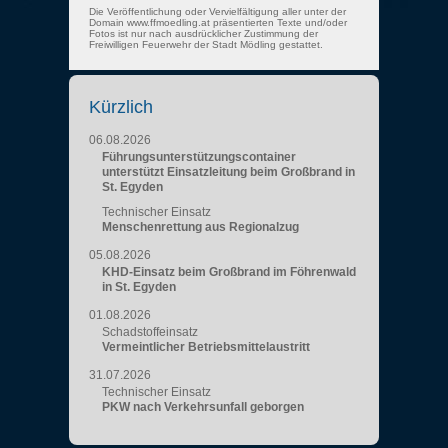
Die Veröffentlichung oder Vervielfältigung aller unter der
Domain www.ffmoedling.at präsentierten Texte und/oder
Fotos ist nur nach ausdrücklicher Zustimmung der
Freiwilligen Feuerwehr der Stadt Mödling gestattet.
Kürzlich
06.08.2026
Führungsunterstützungscontainer
unterstützt Einsatzleitung beim Großbrand in
St. Egyden
Technischer Einsatz
Menschenrettung aus Regionalzug
05.08.2026
KHD-Einsatz beim Großbrand im Föhrenwald
in St. Egyden
01.08.2026
Schadstoffeinsatz
Vermeintlicher Betriebsmittelaustritt
31.07.2026
Technischer Einsatz
PKW nach Verkehrsunfall geborgen