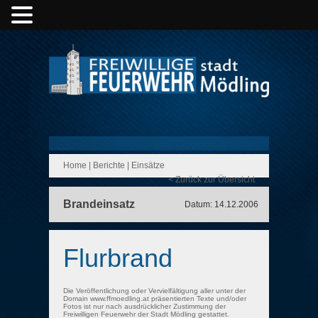
Home
|
Berichte
|
Einsätze
< Zurück zur Übersicht
Brandeinsatz
Datum: 14.12.2006
Flurbrand
Die Veröffentlichung oder Vervielfältigung aller unter der
Domain www.ffmoedling.at präsentierten Texte und/oder
Fotos ist nur nach ausdrücklicher Zustimmung der
Freiwilligen Feuerwehr der Stadt Mödling gestattet.