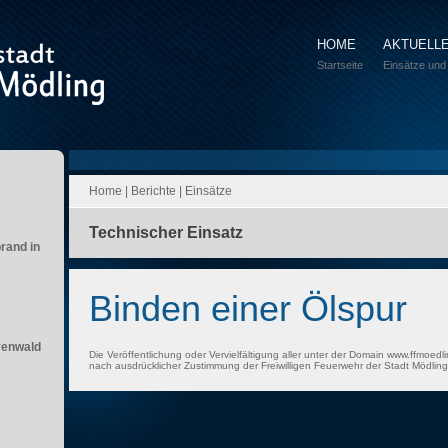
HOME
AKTUELL
Startseite
Einsätze und
Home
|
Berichte
|
Einsätze
Technischer Einsatz
brand in
Binden einer Ölspur
renwald
Die Veröffentlichung oder Vervielfältigung aller unter der Domain www.ffmoedli
nach ausdrücklicher Zustimmung der Freiwilligen Feuerwehr der Stadt Mödling 