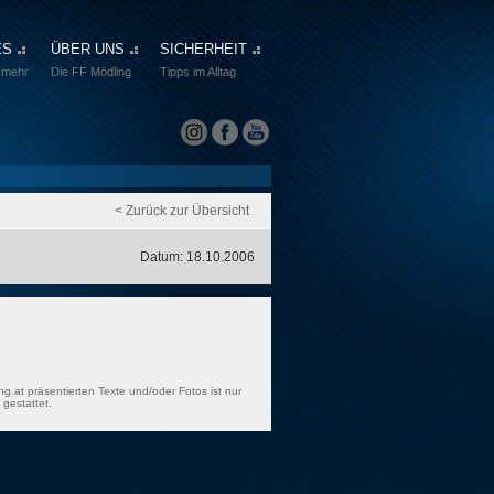
ES
ÜBER UNS
SICHERHEIT
 mehr
Die FF Mödling
Tipps im Alltag
< Zurück zur Übersicht
Datum: 18.10.2006
ng.at präsentierten Texte und/oder Fotos ist nur
gestattet.