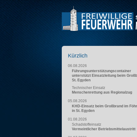
Kürzlich
06.08.2026
Führungsunterstützungscontainer
unterstützt Einsatzleitung beim Groß
St. Egyden
Technischer Einsatz
Menschenrettung aus Regionalzug
05.08.2026
KHD-Einsatz beim Großbrand im Föh
in St. Egyden
01.08.2026
Schadstoffeinsatz
Vermeintlicher Betriebsmittelaustritt