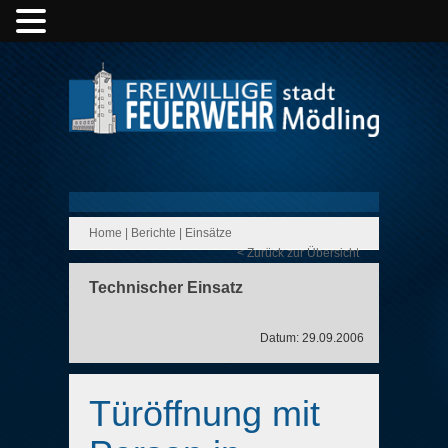
Home
|
Berichte
|
Einsätze
< Zurück zur Übersicht
Technischer Einsatz
Datum: 29.09.2006
Türöffnung mit