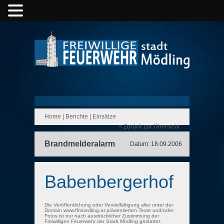
Home
|
Berichte
|
Einsätze
< Zurück zur Übersicht
Brandmelderalarm
Datum: 18.09.2006
Babenbergerhof
Die Veröffentlichung oder Vervielfältigung aller unter der
Domain www.ffmoedling.at präsentierten Texte und/oder
Fotos ist nur nach ausdrücklicher Zustimmung der
Freiwilligen Feuerwehr der Stadt Mödling gestattet.