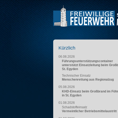
Kürzlich
06.08.2026
Führungsunterstützungscontainer
unterstützt Einsatzleitung beim Groß
St. Egyden
Technischer Einsatz
Menschenrettung aus Regionalzug
05.08.2026
KHD-Einsatz beim Großbrand im Föh
in St. Egyden
01.08.2026
Schadstoffeinsatz
Vermeintlicher Betriebsmittelaustritt