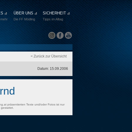
ES
ÜBER UNS
SICHERHEIT
 mehr
Die FF Mödling
Tipps im Alltag
< Zurück zur Übersicht
Datum: 15.09.2006
rnd
ng.at präsentierten Texte und/oder Fotos ist nur
gestattet.