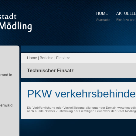
HOME
AKTUELL
Startseite
Einsätze und
Home
|
Berichte
|
Einsätze
Technischer Einsatz
brand in
PKW verkehrsbehinde
renwald
Die Veröffentlichung oder Vervielfältigung aller unter der Domain www.ffmoedli
nach ausdrücklicher Zustimmung der Freiwilligen Feuerwehr der Stadt Mödling 