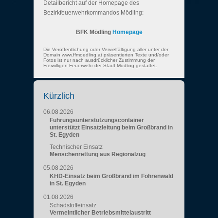
Detailbericht auf der Homepage des
Bezirkfeuerwehrkommandos Mödling:
BFK Mödling
Homepage
Die Veröffentlichung oder Vervielfältigung aller unter der
Domain www.ffmoedling.at präsentierten Texte und/oder
Fotos ist nur nach ausdrücklicher Zustimmung der
Freiwilligen Feuerwehr der Stadt Mödling gestattet.
Kürzlich
06.08.2026
Führungsunterstützungscontainer
unterstützt Einsatzleitung beim Großbrand in
St. Egyden
Technischer Einsatz
Menschenrettung aus Regionalzug
05.08.2026
KHD-Einsatz beim Großbrand im Föhrenwald
in St. Egyden
01.08.2026
Schadstoffeinsatz
Vermeintlicher Betriebsmittelaustritt