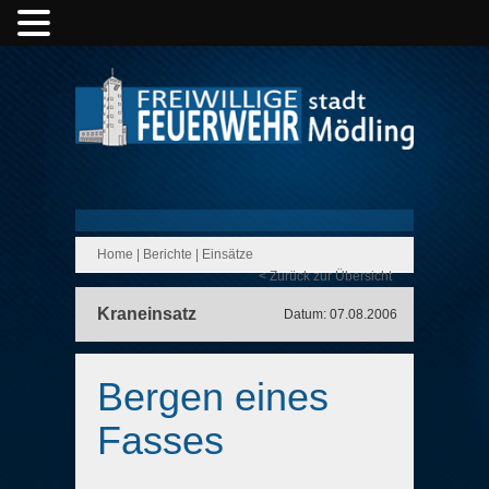
Home
|
Berichte
|
Einsätze
< Zurück zur Übersicht
Kraneinsatz
Datum: 07.08.2006
Bergen eines
Fasses