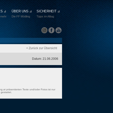
ES
ÜBER UNS
SICHERHEIT
 mehr
Die FF Mödling
Tipps im Alltag
< Zurück zur Übersicht
Datum: 21.06.2006
ng.at präsentierten Texte und/oder Fotos ist nur
gestattet.