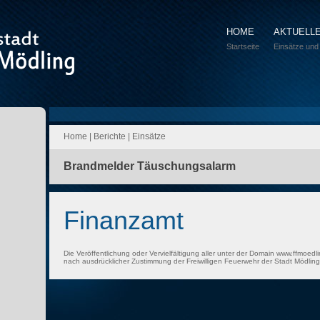
HOME
AKTUELL
Startseite
Einsätze und
Home
|
Berichte
|
Einsätze
Brandmelder Täuschungsalarm
Finanzamt
Die Veröffentlichung oder Vervielfältigung aller unter der Domain www.ffmoedli
nach ausdrücklicher Zustimmung der Freiwilligen Feuerwehr der Stadt Mödling 