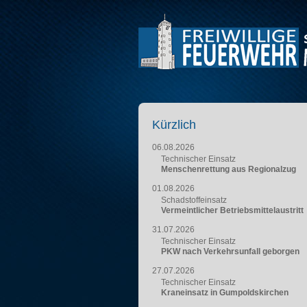
Kürzlich
06.08.2026
Technischer Einsatz
Menschenrettung aus Regionalzug
01.08.2026
Schadstoffeinsatz
Vermeintlicher Betriebsmittelaustritt
31.07.2026
Technischer Einsatz
PKW nach Verkehrsunfall geborgen
27.07.2026
Technischer Einsatz
Kraneinsatz in Gumpoldskirchen