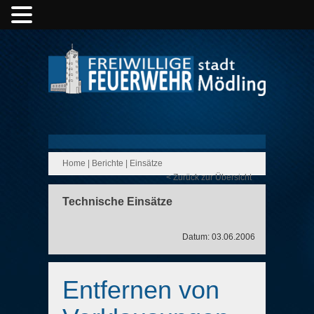
Home
|
Berichte
|
Einsätze
< Zurück zur Übersicht
Technische Einsätze
Datum: 03.06.2006
Entfernen von