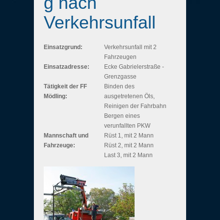
g nach
Verkehrsunfall
Einsatzgrund:
Verkehrsunfall mit 2
Fahrzeugen
Einsatzadresse:
Ecke Gabrielerstraße -
Grenzgasse
Tätigkeit der FF
Binden des
Mödling:
ausgetretenen Öls,
Reinigen der Fahrbahn
Bergen eines
verunfallten PKW
Mannschaft und
Rüst 1, mit 2 Mann
Fahrzeuge:
Rüst 2, mit 2 Mann
Last 3, mit 2 Mann