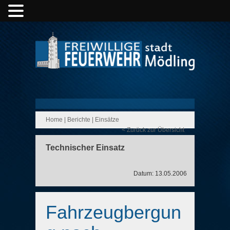
Home
|
Berichte
|
Einsätze
< Zurück zur Übersicht
Technischer Einsatz
Datum: 13.05.2006
Fahrzeugbergun