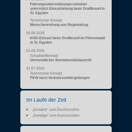
Führungsunterstützungscontainer
unterstützt Einsatzleitung beim Großbrand in
St. Egyden
Technischer Einsatz
Menschenrettung aus Regionalzug
05.08.2026
KHD-Einsatz beim Großbrand im Föhrenwald
in St. Egyden
01.08.2026
Schadstoffeinsatz
Vermeintlicher Betriebsmittelaustritt
31.07.2026
Technischer Einsatz
PKW nach Verkehrsunfall geborgen
Im Laufe der Zeit
„Einsätze“ zum Durchscrollen
„Sonstige“ zum Durchscrollen