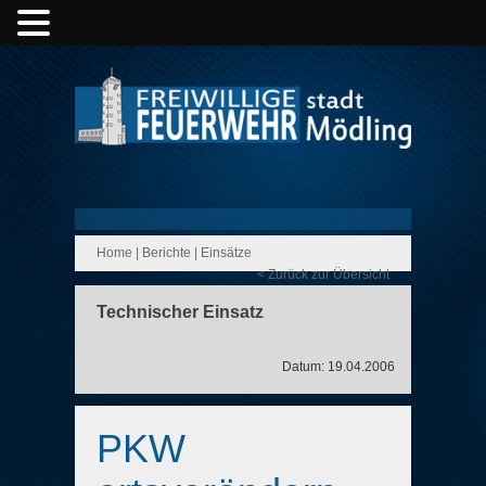
Home
|
Berichte
|
Einsätze
< Zurück zur Übersicht
Technischer Einsatz
Datum: 19.04.2006
PKW