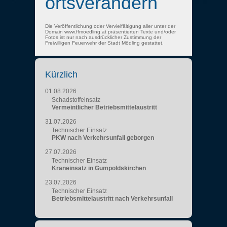
ortsverändern
Die Veröffentlichung oder Vervielfältigung aller unter der
Domain www.ffmoedling.at präsentierten Texte und/oder
Fotos ist nur nach ausdrücklicher Zustimmung der
Freiwilligen Feuerwehr der Stadt Mödling gestattet.
Kürzlich
01.08.2026
Schadstoffeinsatz
Vermeintlicher Betriebsmittelaustritt
31.07.2026
Technischer Einsatz
PKW nach Verkehrsunfall geborgen
27.07.2026
Technischer Einsatz
Kraneinsatz in Gumpoldskirchen
23.07.2026
Technischer Einsatz
Betriebsmittelaustritt nach Verkehrsunfall