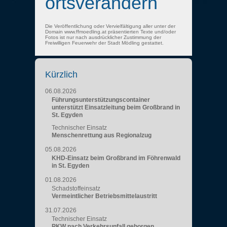
ortsverändern
Die Veröffentlichung oder Vervielfältigung aller unter der
Domain www.ffmoedling.at präsentierten Texte und/oder
Fotos ist nur nach ausdrücklicher Zustimmung der
Freiwilligen Feuerwehr der Stadt Mödling gestattet.
Kürzlich
06.08.2026
Führungsunterstützungscontainer
unterstützt Einsatzleitung beim Großbrand in
St. Egyden
Technischer Einsatz
Menschenrettung aus Regionalzug
05.08.2026
KHD-Einsatz beim Großbrand im Föhrenwald
in St. Egyden
01.08.2026
Schadstoffeinsatz
Vermeintlicher Betriebsmittelaustritt
31.07.2026
Technischer Einsatz
PKW nach Verkehrsunfall geborgen