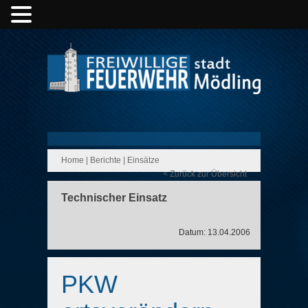
Home
|
Berichte
|
Einsätze
< Zurück zur Übersicht
Technischer Einsatz
Datum: 13.04.2006
PKW