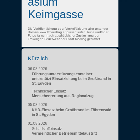
asium
Keimgasse
Die Veröffentlichung oder Vervielfältigung aller unter der
Domain www.ffmoedling.at präsentierten Texte und/oder
Fotos ist nur nach ausdrücklicher Zustimmung der
Freiwilligen Feuerwehr der Stadt Mödling gestattet.
Kürzlich
06.08.2026
Führungsunterstützungscontainer
unterstützt Einsatzleitung beim Großbrand in
St. Egyden
Technischer Einsatz
Menschenrettung aus Regionalzug
05.08.2026
KHD-Einsatz beim Großbrand im Föhrenwald
in St. Egyden
01.08.2026
Schadstoffeinsatz
Vermeintlicher Betriebsmittelaustritt