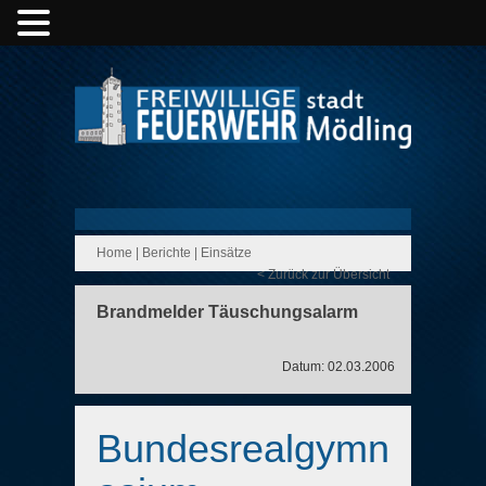
Home
|
Berichte
|
Einsätze
< Zurück zur Übersicht
Brandmelder Täuschungsalarm
Datum: 02.03.2006
Bundesrealgymn