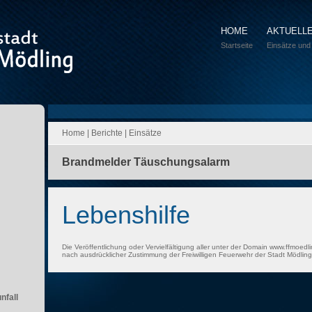
HOME
AKTUELL
Startseite
Einsätze und
Home
|
Berichte
|
Einsätze
Brandmelder Täuschungsalarm
Lebenshilfe
Die Veröffentlichung oder Vervielfältigung aller unter der Domain www.ffmoedli
nach ausdrücklicher Zustimmung der Freiwilligen Feuerwehr der Stadt Mödling 
nfall