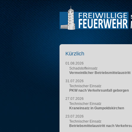
Kürzlich
01.08.2026
Schadstoffeinsatz
Vermeintlicher Betriebsmittelaustritt
31.07.2026
Technischer Einsatz
PKW nach Verkehrsunfall geborgen
27.07.2026
Technischer Einsatz
Kraneinsatz in Gumpoldskirchen
23.07.2026
Technischer Einsatz
Betriebsmittelaustritt nach Verkehrsu