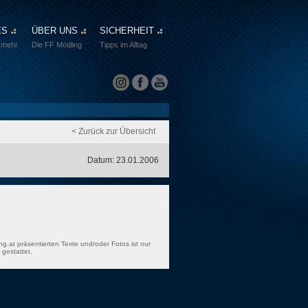
ES
ÜBER UNS
SICHERHEIT
 mehr
Die FF Mödling
Tipps im Alltag
< Zurück zur Übersicht
Datum: 23.01.2006
ng.at präsentierten Texte und/oder Fotos ist nur
gestattet.