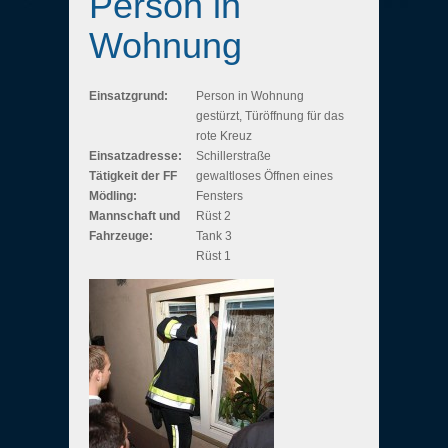
Person in
Wohnung
Einsatzgrund:
Person in Wohnung
gestürzt, Türöffnung für das
rote Kreuz
Einsatzadresse:
Schillerstraße
Tätigkeit der FF
gewaltloses Öffnen eines
Mödling:
Fensters
Mannschaft und
Rüst 2
Fahrzeuge:
Tank 3
Rüst 1