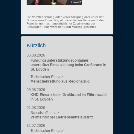
Die Veröffentlichung oder Vervielfältigung aller unter der
Domain www.ffmoedling.at präsentierten Texte und/oder
Fotos ist nur nach ausdrücklicher Zustimmung der
Freiwilligen Feuerwehr der Stadt Mödling gestattet.
Kürzlich
06.08.2026
Führungsunterstützungscontainer
unterstützt Einsatzleitung beim Großbrand in
St. Egyden
Technischer Einsatz
Menschenrettung aus Regionalzug
05.08.2026
KHD-Einsatz beim Großbrand im Föhrenwald
in St. Egyden
01.08.2026
Schadstoffeinsatz
Vermeintlicher Betriebsmittelaustritt
31.07.2026
Technischer Einsatz