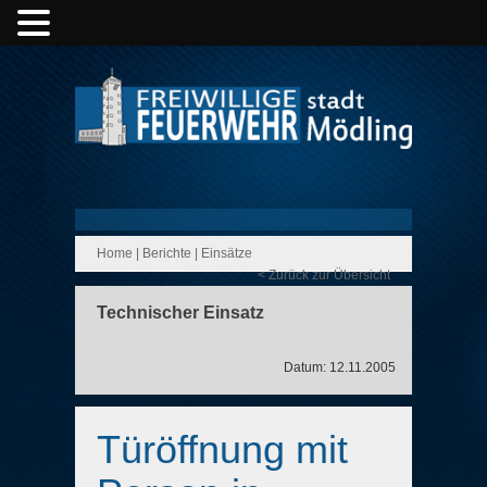
Home
|
Berichte
|
Einsätze
< Zurück zur Übersicht
Technischer Einsatz
Datum: 12.11.2005
Türöffnung mit