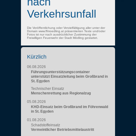
nach
Verkehrsunfall
Die Veröffentlichung oder Vervielfältigung aller unter der
Domain www.ffmoedling.at präsentierten Texte und/oder
Fotos ist nur nach ausdrücklicher Zustimmung der
Freiwilligen Feuerwehr der Stadt Mödling gestattet.
Kürzlich
06.08.2026
Führungsunterstützungscontainer
unterstützt Einsatzleitung beim Großbrand in
St. Egyden
Technischer Einsatz
Menschenrettung aus Regionalzug
05.08.2026
KHD-Einsatz beim Großbrand im Föhrenwald
in St. Egyden
01.08.2026
Schadstoffeinsatz
Vermeintlicher Betriebsmittelaustritt