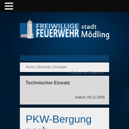
Home
|
Berichte
|
Einsätze
< Zurück zur Übersicht
Technischer Einsatz
Datum: 06.11.2005
PKW-Bergung