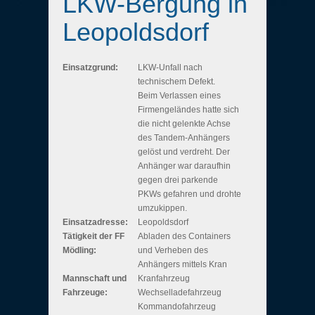
LKW-Bergung in
Leopoldsdorf
Einsatzgrund:
LKW-Unfall nach
technischem Defekt.
Beim Verlassen eines
Firmengeländes hatte sich
die nicht gelenkte Achse
des Tandem-Anhängers
gelöst und verdreht. Der
Anhänger war daraufhin
gegen drei parkende
PKWs gefahren und drohte
umzukippen.
Einsatzadresse:
Leopoldsdorf
Tätigkeit der FF
Abladen des Containers
Mödling:
und Verheben des
Anhängers mittels Kran
Mannschaft und
Kranfahrzeug
Fahrzeuge:
Wechselladefahrzeug
Kommandofahrzeug