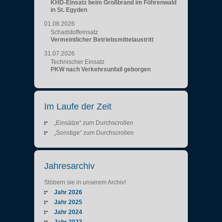
KHD-Einsatz beim Großbrand im Föhrenwald
in St. Egyden
01.08.2026
Schadstoffeinsatz
Vermeintlicher Betriebsmittelaustritt
31.07.2026
Technischer Einsatz
PKW nach Verkehrsunfall geborgen
Im Laufe der Zeit
„Einsätze“ zum Durchscrollen
„Sonstige“ zum Durchscrollen
Jahresarchiv
Stöbern sie in unserem Archiv!
Jahr 2026
Jahr 2025
Jahr 2024