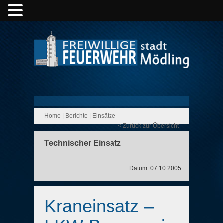
Home
|
Berichte
|
Einsätze
< Zurück zur Übersicht
Technischer Einsatz
Datum: 07.10.2005
Kraneinsatz –