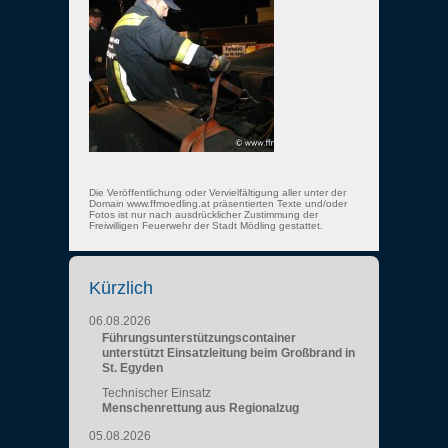
Die Veröffentlichung oder Vervielfältigung aller unter der
Domain www.ffmoedling.at präsentierten Texte und/oder
Fotos ist nur nach ausdrücklicher Zustimmung der
Freiwilligen Feuerwehr der Stadt Mödling gestattet.
Kürzlich
06.08.2026
Führungsunterstützungscontainer
unterstützt Einsatzleitung beim Großbrand in
St. Egyden
Technischer Einsatz
Menschenrettung aus Regionalzug
05.08.2026