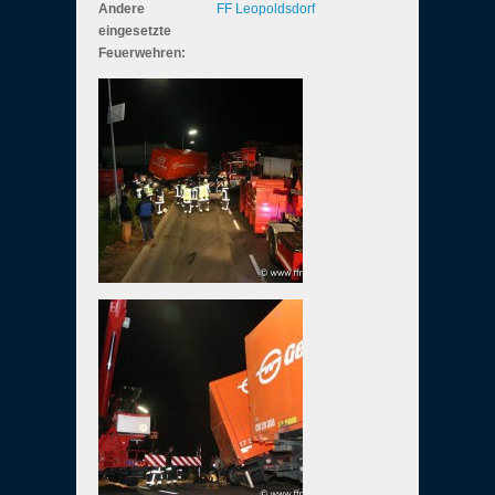
Andere
FF Leopoldsdorf
eingesetzte
Feuerwehren: