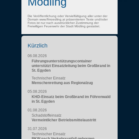
Mödling
Die Veröffentlichung oder Vervielfältigung aller unter der
Domain www.ffmoedling.at präsentierten Texte und/oder
Fotos ist nur nach ausdrücklicher Zustimmung der
Freiwilligen Feuerwehr der Stadt Mödling gestattet.
Kürzlich
06.08.2026
Führungsunterstützungscontainer
unterstützt Einsatzleitung beim Großbrand in
St. Egyden
Technischer Einsatz
Menschenrettung aus Regionalzug
05.08.2026
KHD-Einsatz beim Großbrand im Föhrenwald
in St. Egyden
01.08.2026
Schadstoffeinsatz
Vermeintlicher Betriebsmittelaustritt
31.07.2026
Technischer Einsatz
PKW nach Verkehrsunfall geborgen