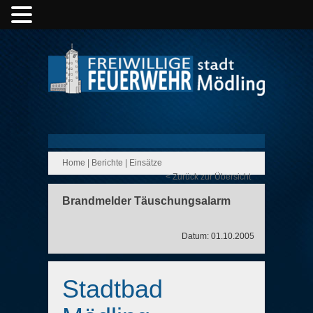
Home
|
Berichte
|
Einsätze
< Zurück zur Übersicht
Brandmelder Täuschungsalarm
Datum: 01.10.2005
Stadtbad