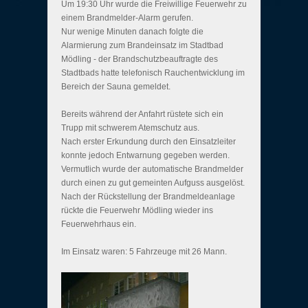
Um 19:30 Uhr wurde die Freiwillige Feuerwehr zu
einem Brandmelder-Alarm gerufen.
Nur wenige Minuten danach folgte die
Alarmierung zum Brandeinsatz im Stadtbad
Mödling - der Brandschutzbeauftragte des
Stadtbads hatte telefonisch Rauchentwicklung im
Bereich der Sauna gemeldet.
Bereits während der Anfahrt rüstete sich ein
Trupp mit schwerem Atemschutz aus.
Nach erster Erkundung durch den Einsatzleiter
konnte jedoch Entwarnung gegeben werden.
Vermutlich wurde der automatische Brandmelder
durch einen zu gut gemeinten Aufguss ausgelöst.
Nach der Rückstellung der Brandmeldeanlage
rückte die Feuerwehr Mödling wieder ins
Feuerwehrhaus ein.
Im Einsatz waren: 5 Fahrzeuge mit 26 Mann.