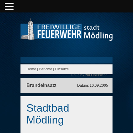
Home
|
Berichte
|
Einsätze
< Zurück zur Übersicht
Brandeinsatz
Datum: 16.09.2005
Stadtbad
Mödling