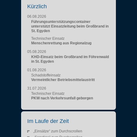
Kürzlich
06.08.2026
Führungsunterstützungscontainer
unterstützt Einsatzleitung beim Großbrand in
St. Egyden
Technischer Einsatz
Menschenrettung aus Regionalzug
05.08.2026
KHD-Einsatz beim Großbrand im Föhrenwald
in St. Egyden
01.08.2026
Schadstoffeinsatz
Vermeintlicher Betriebsmittelaustritt
31.07.2026
Technischer Einsatz
PKW nach Verkehrsunfall geborgen
Im Laufe der Zeit
„Einsätze“ zum Durchscrollen