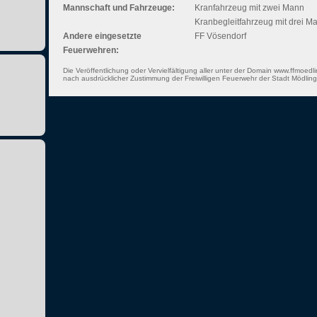
Mannschaft und Fahrzeuge:
Kranfahrzeug mit zwei Mann
Kranbegleitfahrzeug mit drei M
Andere eingesetzte
FF Vösendorf
Feuerwehren:
Die Veröffentlichung oder Vervielfältigung aller unter der Domain www.ffmoedli
nach ausdrücklicher Zustimmung der Freiwilligen Feuerwehr der Stadt Mödling 