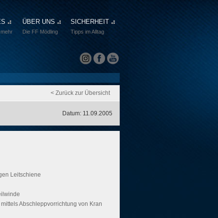
ES
ÜBER UNS
SICHERHEIT
 mehr
Die FF Mödling
Tipps im Alltag
< Zurück zur Übersicht
Datum: 11.09.2005
gen Leitschiene
eilwinde
 mittels Abschleppvorrichtung von Kran