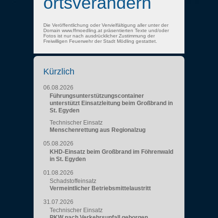
ortsverändern
Die Veröffentlichung oder Vervielfältigung aller unter der
Domain www.ffmoedling.at präsentierten Texte und/oder
Fotos ist nur nach ausdrücklicher Zustimmung der
Freiwilligen Feuerwehr der Stadt Mödling gestattet.
Kürzlich
06.08.2026
Führungsunterstützungscontainer
unterstützt Einsatzleitung beim Großbrand in
St. Egyden
Technischer Einsatz
Menschenrettung aus Regionalzug
05.08.2026
KHD-Einsatz beim Großbrand im Föhrenwald
in St. Egyden
01.08.2026
Schadstoffeinsatz
Vermeintlicher Betriebsmittelaustritt
31.07.2026
Technischer Einsatz
PKW nach Verkehrsunfall geborgen