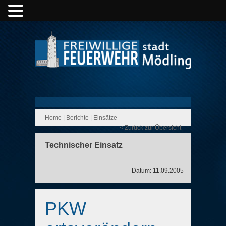
Home
|
Berichte
|
Einsätze
< Zurück zur Übersicht
Technischer Einsatz
Datum: 11.09.2005
PKW