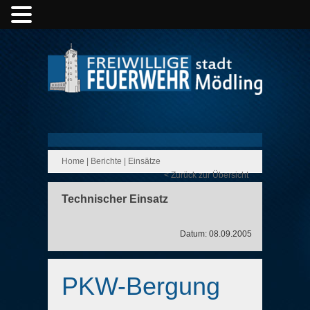
Home
|
Berichte
|
Einsätze
< Zurück zur Übersicht
Technischer Einsatz
Datum: 08.09.2005
PKW-Bergung