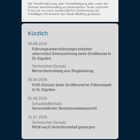
Die Veröffentlichung oder Vervielfältigung aller unter der
Domain www.ffmoedling.at präsentierten Texte und/oder
Fotos ist nur nach ausdrücklicher Zustimmung der
Freiwilligen Feuerwehr der Stadt Mödling gestattet.
Kürzlich
06.08.2026
Führungsunterstützungscontainer
unterstützt Einsatzleitung beim Großbrand in
St. Egyden
Technischer Einsatz
Menschenrettung aus Regionalzug
05.08.2026
KHD-Einsatz beim Großbrand im Föhrenwald
in St. Egyden
01.08.2026
Schadstoffeinsatz
Vermeintlicher Betriebsmittelaustritt
31.07.2026
Technischer Einsatz
PKW nach Verkehrsunfall geborgen