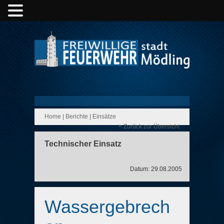
Home
|
Berichte
|
Einsätze
< Zurück zur Übersicht
Technischer Einsatz
Datum: 29.08.2005
Wassergebrech