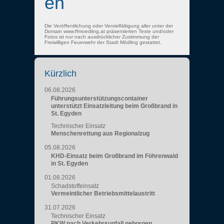
en
Die Veröffentlichung oder Vervielfältigung aller unter der
Domain www.ffmoedling.at präsentierten Texte und/oder
Fotos ist nur nach ausdrücklicher Zustimmung der
Freiwilligen Feuerwehr der Stadt Mödling gestattet.
Kürzlich
06.08.2026
Führungsunterstützungscontainer
unterstützt Einsatzleitung beim Großbrand in
St. Egyden
Technischer Einsatz
Menschenrettung aus Regionalzug
05.08.2026
KHD-Einsatz beim Großbrand im Föhrenwald
in St. Egyden
01.08.2026
Schadstoffeinsatz
Vermeintlicher Betriebsmittelaustritt
31.07.2026
Technischer Einsatz
PKW nach Verkehrsunfall geborgen