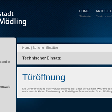
HOME
AKTUELL
Startseite
Einsätze und
Home
|
Berichte
|
Einsätze
Technischer Einsatz
brand in
Türöffnung
renwald
Die Veröffentlichung oder Vervielfältigung aller unter der Domain www.ffmoedli
nach ausdrücklicher Zustimmung der Freiwilligen Feuerwehr der Stadt Mödling 