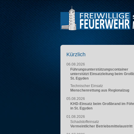
Kürzlich
06.08.2026
Führungsunterstützungscontainer
unterstützt Einsatzleitung beim Groß
St. Egyden
Technischer Einsatz
Menschenrettung aus Regionalzug
05.08.2026
KHD-Einsatz beim Großbrand im Föh
in St. Egyden
01.08.2026
Schadstoffeinsatz
Vermeintlicher Betriebsmittelaustritt