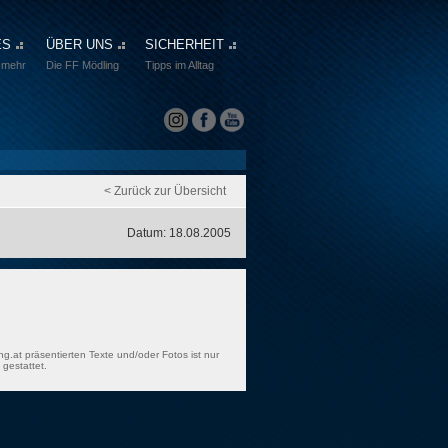
ES
ÜBER UNS
SICHERHEIT
 mehr
Die FF Mödling
Tipps im Alltag
< Zurück zur Übersicht
Datum: 18.08.2005
ng.at präsentierten Texte und/oder Fotos ist nur
gestattet.