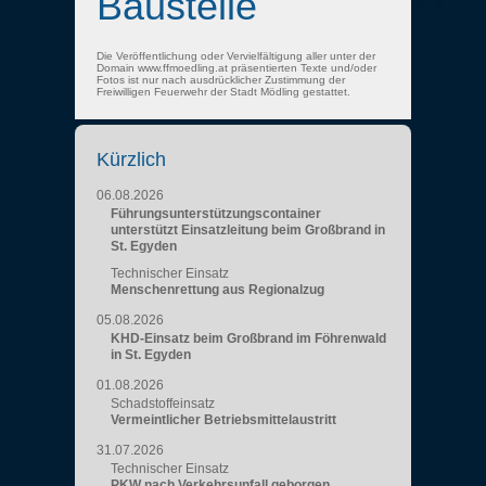
Baustelle
Die Veröffentlichung oder Vervielfältigung aller unter der
Domain www.ffmoedling.at präsentierten Texte und/oder
Fotos ist nur nach ausdrücklicher Zustimmung der
Freiwilligen Feuerwehr der Stadt Mödling gestattet.
Kürzlich
06.08.2026
Führungsunterstützungscontainer
unterstützt Einsatzleitung beim Großbrand in
St. Egyden
Technischer Einsatz
Menschenrettung aus Regionalzug
05.08.2026
KHD-Einsatz beim Großbrand im Föhrenwald
in St. Egyden
01.08.2026
Schadstoffeinsatz
Vermeintlicher Betriebsmittelaustritt
31.07.2026
Technischer Einsatz
PKW nach Verkehrsunfall geborgen