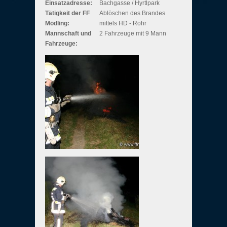
Einsatzadresse:
Bachgasse / Hyrtlpark
Tätigkeit der FF
Ablöschen des Brandes
Mödling:
mittels HD - Rohr
Mannschaft und
2 Fahrzeuge mit 9 Mann
Fahrzeuge: