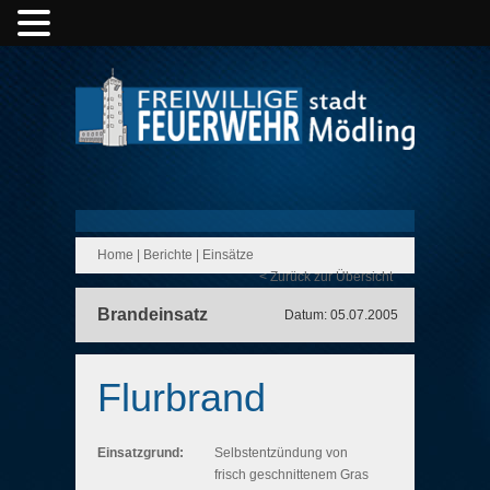
Home
|
Berichte
|
Einsätze
< Zurück zur Übersicht
Brandeinsatz
Datum: 05.07.2005
Flurbrand
Einsatzgrund:
Selbstentzündung von
frisch geschnittenem Gras