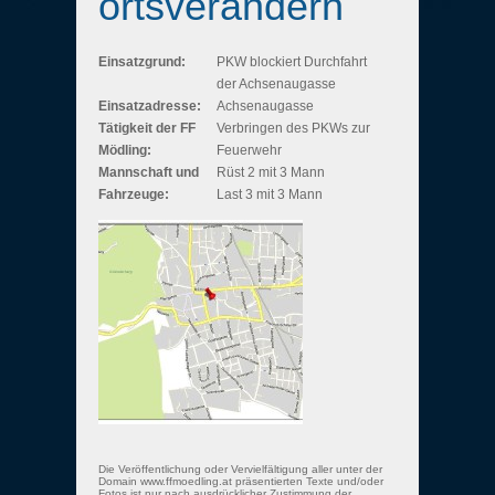
ortsverändern
Einsatzgrund:
PKW blockiert Durchfahrt
der Achsenaugasse
Einsatzadresse:
Achsenaugasse
Tätigkeit der FF
Verbringen des PKWs zur
Mödling:
Feuerwehr
Mannschaft und
Rüst 2 mit 3 Mann
Fahrzeuge:
Last 3 mit 3 Mann
Die Veröffentlichung oder Vervielfältigung aller unter der
Domain www.ffmoedling.at präsentierten Texte und/oder
Fotos ist nur nach ausdrücklicher Zustimmung der