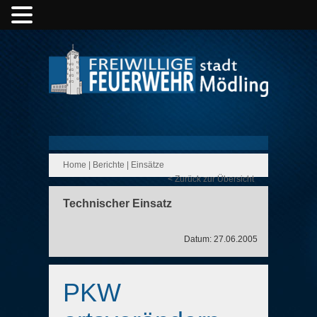
Home
|
Berichte
|
Einsätze
< Zurück zur Übersicht
Technischer Einsatz
Datum: 27.06.2005
PKW