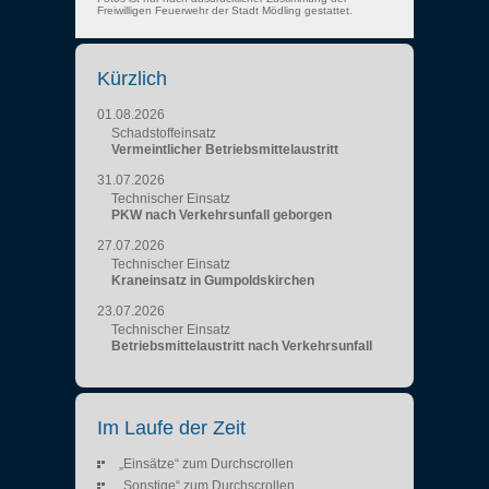
Freiwilligen Feuerwehr der Stadt Mödling gestattet.
Kürzlich
01.08.2026
Schadstoffeinsatz
Vermeintlicher Betriebsmittelaustritt
31.07.2026
Technischer Einsatz
PKW nach Verkehrsunfall geborgen
27.07.2026
Technischer Einsatz
Kraneinsatz in Gumpoldskirchen
23.07.2026
Technischer Einsatz
Betriebsmittelaustritt nach Verkehrsunfall
Im Laufe der Zeit
„Einsätze“ zum Durchscrollen
„Sonstige“ zum Durchscrollen