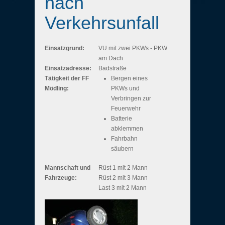
nach
Verkehrsunfall
Einsatzgrund:
VU mit zwei PKWs - PKW
am Dach
Einsatzadresse:
Badstraße
Tätigkeit der FF
Bergen eines
Mödling:
PKWs und
Verbringen zur
Feuerwehr
Batterie
abklemmen
Fahrbahn
säubern
Mannschaft und
Rüst 1 mit 2 Mann
Fahrzeuge:
Rüst 2 mit 3 Mann
Last 3 mit 2 Mann