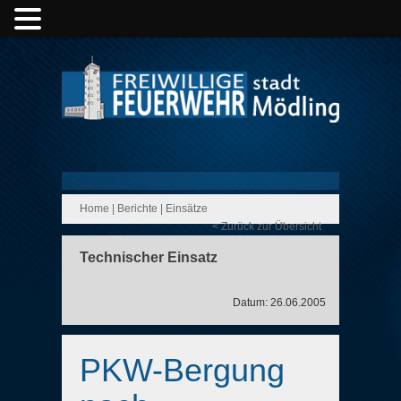
Home
|
Berichte
|
Einsätze
< Zurück zur Übersicht
Technischer Einsatz
Datum: 26.06.2005
PKW-Bergung