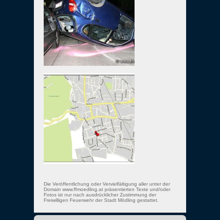
Die Veröffentlichung oder Vervielfältigung aller unter der
Domain www.ffmoedling.at präsentierten Texte und/oder
Fotos ist nur nach ausdrücklicher Zustimmung der
Freiwilligen Feuerwehr der Stadt Mödling gestattet.