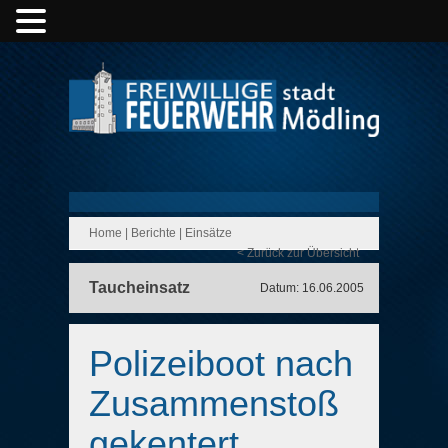
Home
|
Berichte
|
Einsätze
< Zurück zur Übersicht
Taucheinsatz
Datum: 16.06.2005
Polizeiboot nach
Zusammenstoß
gekentert