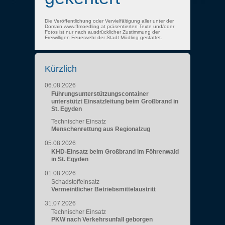
Die Veröffentlichung oder Vervielfältigung aller unter der
Domain www.ffmoedling.at präsentierten Texte und/oder
Fotos ist nur nach ausdrücklicher Zustimmung der
Freiwilligen Feuerwehr der Stadt Mödling gestattet.
Kürzlich
06.08.2026
Führungsunterstützungscontainer
unterstützt Einsatzleitung beim Großbrand in
St. Egyden
Technischer Einsatz
Menschenrettung aus Regionalzug
05.08.2026
KHD-Einsatz beim Großbrand im Föhrenwald
in St. Egyden
01.08.2026
Schadstoffeinsatz
Vermeintlicher Betriebsmittelaustritt
31.07.2026
Technischer Einsatz
PKW nach Verkehrsunfall geborgen