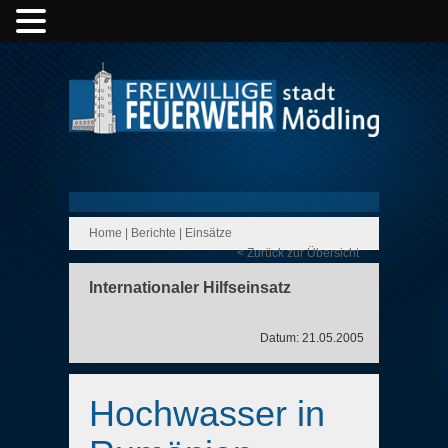
Home
|
Berichte
|
Einsätze
< Zurück zur Übersicht
Internationaler Hilfseinsatz
Datum: 21.05.2005
Hochwasser in