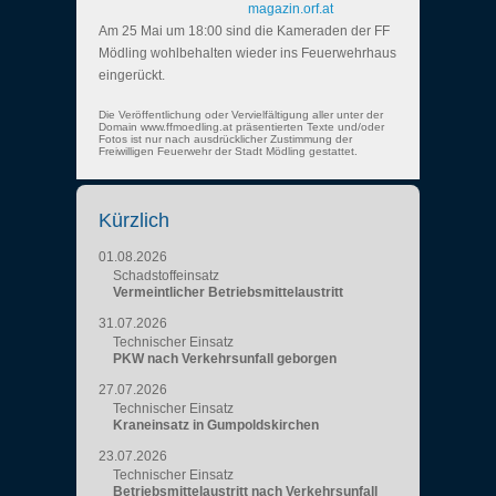
magazin.orf.at
Am 25 Mai um 18:00 sind die Kameraden der FF
Mödling wohlbehalten wieder ins Feuerwehrhaus
eingerückt.
Die Veröffentlichung oder Vervielfältigung aller unter der
Domain www.ffmoedling.at präsentierten Texte und/oder
Fotos ist nur nach ausdrücklicher Zustimmung der
Freiwilligen Feuerwehr der Stadt Mödling gestattet.
Kürzlich
01.08.2026
Schadstoffeinsatz
Vermeintlicher Betriebsmittelaustritt
31.07.2026
Technischer Einsatz
PKW nach Verkehrsunfall geborgen
27.07.2026
Technischer Einsatz
Kraneinsatz in Gumpoldskirchen
23.07.2026
Technischer Einsatz
Betriebsmittelaustritt nach Verkehrsunfall