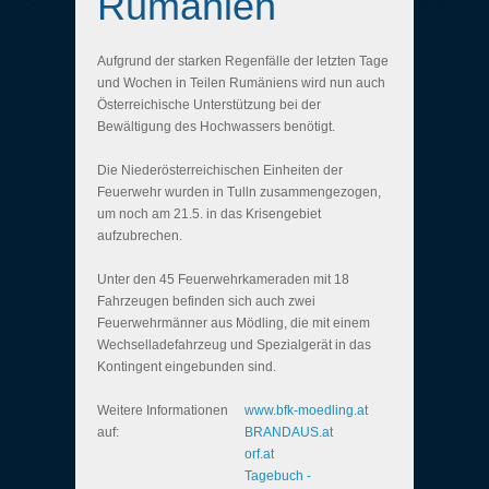
Rumänien
Aufgrund der starken Regenfälle der letzten Tage
und Wochen in Teilen Rumäniens wird nun auch
Österreichische Unterstützung bei der
Bewältigung des Hochwassers benötigt.
Die Niederösterreichischen Einheiten der
Feuerwehr wurden in Tulln zusammengezogen,
um noch am 21.5. in das Krisengebiet
aufzubrechen.
Unter den 45 Feuerwehrkameraden mit 18
Fahrzeugen befinden sich auch zwei
Feuerwehrmänner aus Mödling, die mit einem
Wechselladefahrzeug und Spezialgerät in das
Kontingent eingebunden sind.
Weitere Informationen
www.bfk-moedling.at
auf:
BRANDAUS.at
orf.at
Tagebuch -