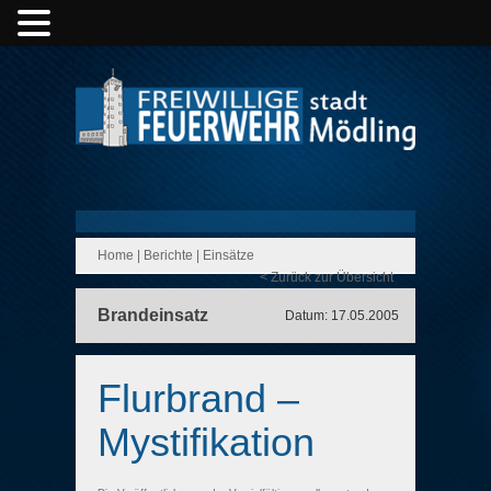
Home
|
Berichte
|
Einsätze
< Zurück zur Übersicht
Brandeinsatz
Datum: 17.05.2005
Flurbrand –
Mystifikation