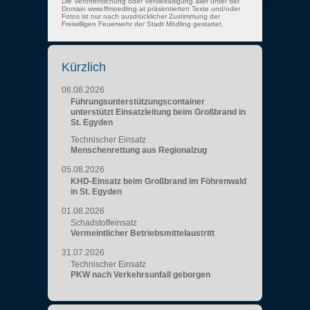
Die Veröffentlichung oder Vervielfältigung aller unter der
Domain www.ffmoedling.at präsentierten Texte und/oder
Fotos ist nur nach ausdrücklicher Zustimmung der
Freiwilligen Feuerwehr der Stadt Mödling gestattet.
Kürzlich
06.08.2026
Führungsunterstützungscontainer
unterstützt Einsatzleitung beim Großbrand in
St. Egyden
Technischer Einsatz
Menschenrettung aus Regionalzug
05.08.2026
KHD-Einsatz beim Großbrand im Föhrenwald
in St. Egyden
01.08.2026
Schadstoffeinsatz
Vermeintlicher Betriebsmittelaustritt
31.07.2026
Technischer Einsatz
PKW nach Verkehrsunfall geborgen