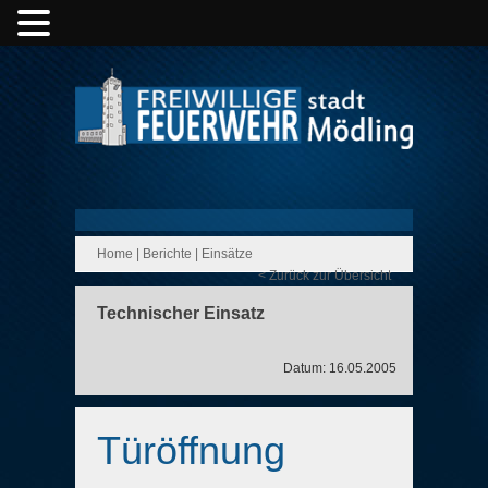
Home
|
Berichte
|
Einsätze
< Zurück zur Übersicht
Technischer Einsatz
Datum: 16.05.2005
Türöffnung