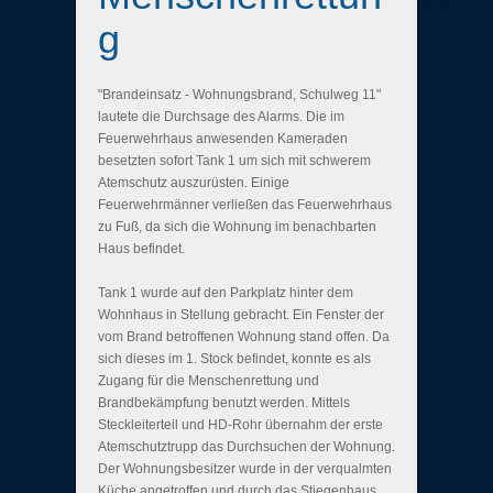
g
"Brandeinsatz - Wohnungsbrand, Schulweg 11"
lautete die Durchsage des Alarms. Die im
Feuerwehrhaus anwesenden Kameraden
besetzten sofort Tank 1 um sich mit schwerem
Atemschutz auszurüsten. Einige
Feuerwehrmänner verließen das Feuerwehrhaus
zu Fuß, da sich die Wohnung im benachbarten
Haus befindet.
Tank 1 wurde auf den Parkplatz hinter dem
Wohnhaus in Stellung gebracht. Ein Fenster der
vom Brand betroffenen Wohnung stand offen. Da
sich dieses im 1. Stock befindet, konnte es als
Zugang für die Menschenrettung und
Brandbekämpfung benutzt werden. Mittels
Steckleiterteil und HD-Rohr übernahm der erste
Atemschutztrupp das Durchsuchen der Wohnung.
Der Wohnungsbesitzer wurde in der verqualmten
Küche angetroffen und durch das Stiegenhaus