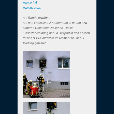
www.orf.at
www.noen.at
Am Rande erwähnt:
Auf den Fotos sind 2 Kameraden in neuen bzw.
anderen Uniformen zu sehen. Diese
Einsatzbekleidung der Fa. Texport in den Farben
rot und "PBI-Gold" wird im Moment bei der FF
Mödling getestet!