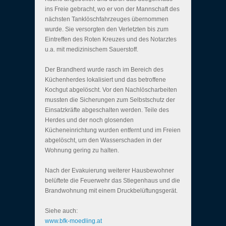
ins Freie gebracht, wo er von der Mannschaft des
nächsten Tanklöschfahrzeuges übernommen
wurde. Sie versorgten den Verletzten bis zum
Eintreffen des Roten Kreuzes und des Notarztes
u.a. mit medizinischem Sauerstoff.
Der Brandherd wurde rasch im Bereich des
Küchenherdes lokalisiert und das betroffene
Kochgut abgelöscht. Vor den Nachlöscharbeiten
mussten die Sicherungen zum Selbstschutz der
Einsatzkräfte abgeschalten werden. Teile des
Herdes und der noch glosenden
Kücheneinrichtung wurden entfernt und im Freien
abgelöscht, um den Wasserschaden in der
Wohnung gering zu halten.
Nach der Evakuierung weiterer Hausbewohner
belüftete die Feuerwehr das Stiegenhaus und die
Brandwohnung mit einem Druckbelüftungsgerät.
Siehe auch:
www.bfk-moedling.at