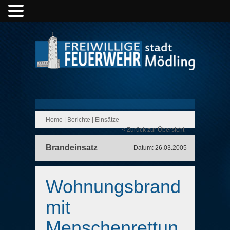
Home
|
Berichte
|
Einsätze
< Zurück zur Übersicht
Brandeinsatz
Datum: 26.03.2005
Wohnungsbrand
mit
Menschenrettun