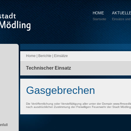
HOME
AKTUELL
Startseite
Einsätze und
Home
|
Berichte
|
Einsätze
Technischer Einsatz
Gasgebrechen
Die Veröffentlichung oder Vervielfältigung aller unter der Domain www.ffmoedli
nach ausdrücklicher Zustimmung der Freiwilligen Feuerwehr der Stadt Mödling 
nfall