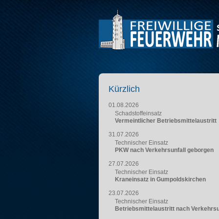
Kürzlich
01.08.2026
Schadstoffeinsatz
Vermeintlicher Betriebsmittelaustritt
31.07.2026
Technischer Einsatz
PKW nach Verkehrsunfall geborgen
27.07.2026
Technischer Einsatz
Kraneinsatz in Gumpoldskirchen
23.07.2026
Technischer Einsatz
Betriebsmittelaustritt nach Verkehrsu