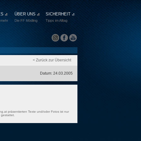
ES
ÜBER UNS
SICHERHEIT
 mehr
Die FF Mödling
Tipps im Alltag
< Zurück zur Übersicht
Datum: 24.03.2005
ng.at präsentierten Texte und/oder Fotos ist nur
gestattet.