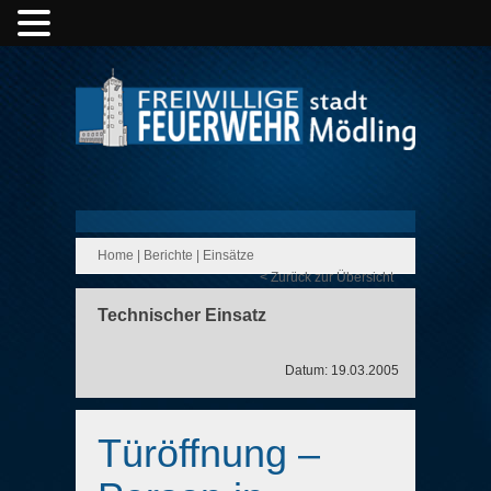
Home
|
Berichte
|
Einsätze
< Zurück zur Übersicht
Technischer Einsatz
Datum: 19.03.2005
Türöffnung –