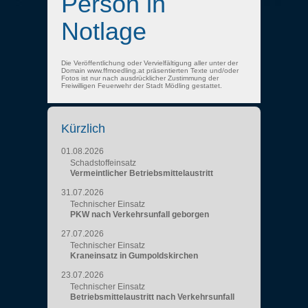
Person in
Notlage
Die Veröffentlichung oder Vervielfältigung aller unter der
Domain www.ffmoedling.at präsentierten Texte und/oder
Fotos ist nur nach ausdrücklicher Zustimmung der
Freiwilligen Feuerwehr der Stadt Mödling gestattet.
Kürzlich
01.08.2026
Schadstoffeinsatz
Vermeintlicher Betriebsmittelaustritt
31.07.2026
Technischer Einsatz
PKW nach Verkehrsunfall geborgen
27.07.2026
Technischer Einsatz
Kraneinsatz in Gumpoldskirchen
23.07.2026
Technischer Einsatz
Betriebsmittelaustritt nach Verkehrsunfall