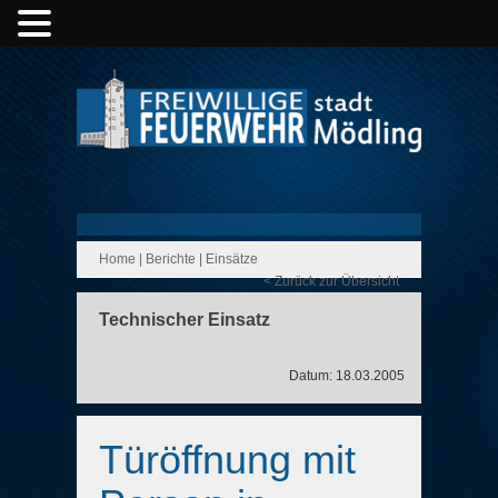
Home
|
Berichte
|
Einsätze
< Zurück zur Übersicht
Technischer Einsatz
Datum: 18.03.2005
Türöffnung mit