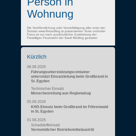
Person in
Wohnung
Die Veröffentlichung oder Vervielfältigung aller unter der
Domain www.ffmoedling.at präsentierten Texte und/oder
Fotos ist nur nach ausdrücklicher Zustimmung der
Freiwilligen Feuerwehr der Stadt Mödling gestattet.
Kürzlich
06.08.2026
Führungsunterstützungscontainer
unterstützt Einsatzleitung beim Großbrand in
St. Egyden
Technischer Einsatz
Menschenrettung aus Regionalzug
05.08.2026
KHD-Einsatz beim Großbrand im Föhrenwald
in St. Egyden
01.08.2026
Schadstoffeinsatz
Vermeintlicher Betriebsmittelaustritt