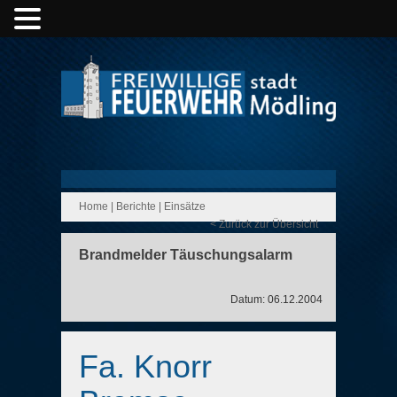
Home
|
Berichte
|
Einsätze
< Zurück zur Übersicht
Brandmelder Täuschungsalarm
Datum: 06.12.2004
Fa. Knorr