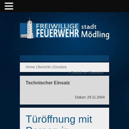
Home
|
Berichte
|
Einsätze
< Zurück zur Übersicht
Technischer Einsatz
Datum: 29.11.2004
Türöffnung mit