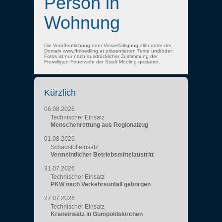
Person in
Wohnung
Die Veröffentlichung oder Vervielfältigung aller unter der
Domain www.ffmoedling.at präsentierten Texte und/oder
Fotos ist nur nach ausdrücklicher Zustimmung der
Freiwilligen Feuerwehr der Stadt Mödling gestattet.
Kürzlich
06.08.2026
Technischer Einsatz
Menschenrettung aus Regionalzug
01.08.2026
Schadstoffeinsatz
Vermeintlicher Betriebsmittelaustritt
31.07.2026
Technischer Einsatz
PKW nach Verkehrsunfall geborgen
27.07.2026
Technischer Einsatz
Kraneinsatz in Gumpoldskirchen