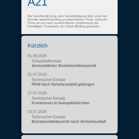
A21
Die Veröffentlichung oder Vervielfältigung aller unter der
Domain www.ffmoedling.at präsentierten Texte und/oder
Fotos ist nur nach ausdrücklicher Zustimmung der
Freiwilligen Feuerwehr der Stadt Mödling gestattet.
Kürzlich
01.08.2026
Schadstoffeinsatz
Vermeintlicher Betriebsmittelaustritt
31.07.2026
Technischer Einsatz
PKW nach Verkehrsunfall geborgen
27.07.2026
Technischer Einsatz
Kraneinsatz in Gumpoldskirchen
23.07.2026
Technischer Einsatz
Betriebsmittelaustritt nach Verkehrsunfall