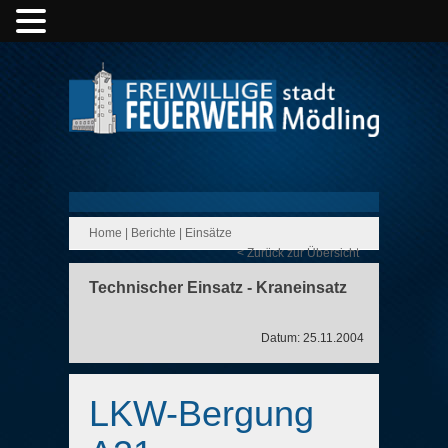
Home
|
Berichte
|
Einsätze
< Zurück zur Übersicht
Technischer Einsatz - Kraneinsatz
Datum: 25.11.2004
LKW-Bergung