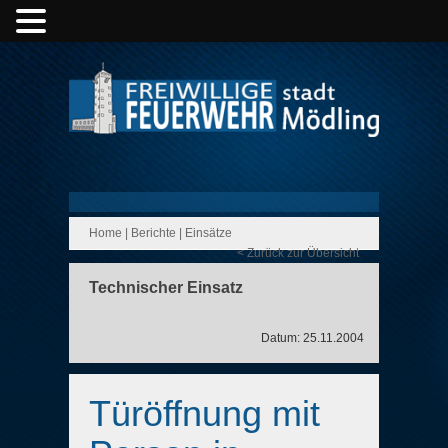
Home
|
Berichte
|
Einsätze
< Zurück zur Übersicht
Technischer Einsatz
Datum: 25.11.2004
Türöffnung mit