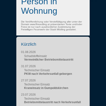
Person in
Wohnung
Die Veröffentlichung oder Vervielfältigung aller unter der
Domain www.ffmoedling.at präsentierten Texte und/oder
Fotos ist nur nach ausdrücklicher Zustimmung der
Freiwilligen Feuerwehr der Stadt Mödling gestattet.
Kürzlich
01.08.2026
Schadstoffeinsatz
Vermeintlicher Betriebsmittelaustritt
31.07.2026
Technischer Einsatz
PKW nach Verkehrsunfall geborgen
27.07.2026
Technischer Einsatz
Kraneinsatz in Gumpoldskirchen
23.07.2026
Technischer Einsatz
Betriebsmittelaustritt nach Verkehrsunfall