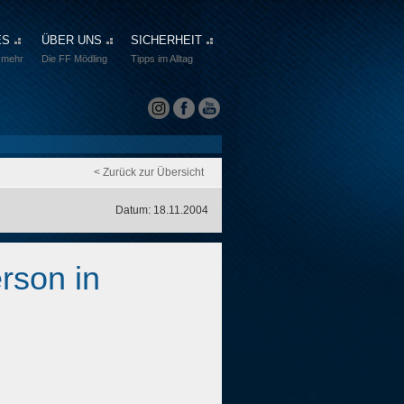
ES
ÜBER UNS
SICHERHEIT
 mehr
Die FF Mödling
Tipps im Alltag
< Zurück zur Übersicht
Datum: 18.11.2004
rson in