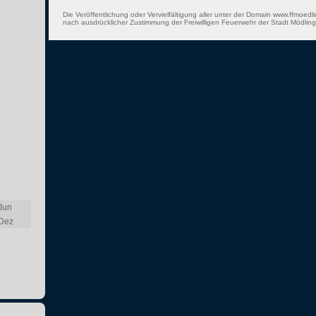
Die Veröffentlichung oder Vervielfältigung aller unter der Domain www.ffmoedli
nach ausdrücklicher Zustimmung der Freiwilligen Feuerwehr der Stadt Mödling 
Jun
Dez