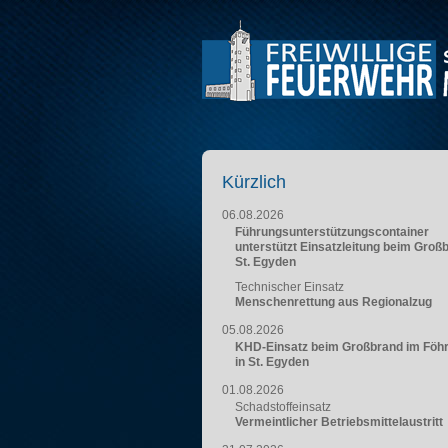
Kürzlich
06.08.2026
Führungsunterstützungscontainer
unterstützt Einsatzleitung beim Groß
St. Egyden
Technischer Einsatz
Menschenrettung aus Regionalzug
05.08.2026
KHD-Einsatz beim Großbrand im Föh
in St. Egyden
01.08.2026
Schadstoffeinsatz
Vermeintlicher Betriebsmittelaustritt