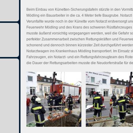
Beim Einbau von Künetten-Sicherungstafeln stürzte in den Vormit
Mödling ein Bauarbeiter in die ca. 4 Meter tiefe Baugrube. Notarz
Verunfallte wurde noch in der Künette vom Notarzt erstversorgt un
Feuerwehr Mödling und des Krans des schweren Rüstfahrzeuges a
musste äußerst vorsichtig vorgegangen werden, weil die Gefahr 
perfekter Zusammenarbeit zwischen Rettungskräften und Feuerwehr
schonend und dennoch binnen kürzester Zeit durchgeführt werde
Notarztwagen ins Krankenhaus Mödling transportiert. Im Einsatz s
Fahrzeugen, ein Notarzt- und ein Rettungsfahrzeugteam des Rote
die Dauer der Rettungsarbeiten musste die Neudorferstraße für d