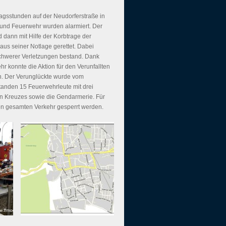
tagsstunden auf der Neudorferstraße in
t und Feuerwehr wurden alarmiert. Der
d dann mit Hilfe der Korbtrage der
us seiner Notlage gerettet. Dabei
schwerer Verletzungen bestand. Dank
 konnte die Aktion für den Verunfallten
n. Der Verunglückte wurde vom
tanden 15 Feuerwehrleute mit drei
n Kreuzes sowie die Gendarmerie. Für
en gesamten Verkehr gesperrt werden.