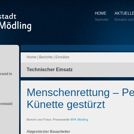
HOME
AKTUELL
Startseite
Einsätze und
Home
|
Berichte
|
Einsätze
Technischer Einsatz
brand in
Menschenrettung – Pe
Künette gestürzt
renwald
Bericht und Fotos: Pressestelle
BFK Mödling
Abgestürzter Bauarbeiter