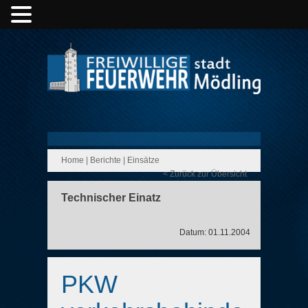
Home
|
Berichte
|
Einsätze
< Zurück zur Übersicht
Technischer Einatz
Datum: 01.11.2004
PKW