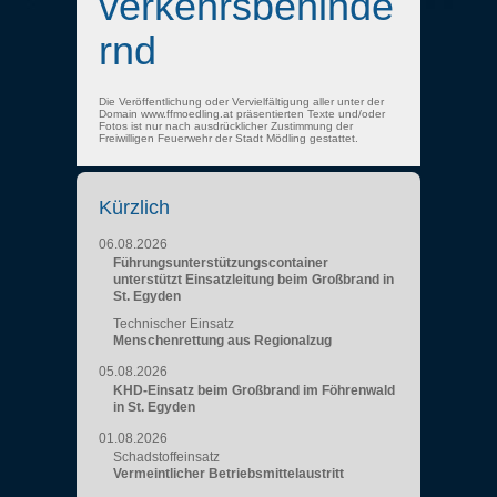
verkehrsbehinde
rnd
Die Veröffentlichung oder Vervielfältigung aller unter der
Domain www.ffmoedling.at präsentierten Texte und/oder
Fotos ist nur nach ausdrücklicher Zustimmung der
Freiwilligen Feuerwehr der Stadt Mödling gestattet.
Kürzlich
06.08.2026
Führungsunterstützungscontainer
unterstützt Einsatzleitung beim Großbrand in
St. Egyden
Technischer Einsatz
Menschenrettung aus Regionalzug
05.08.2026
KHD-Einsatz beim Großbrand im Föhrenwald
in St. Egyden
01.08.2026
Schadstoffeinsatz
Vermeintlicher Betriebsmittelaustritt