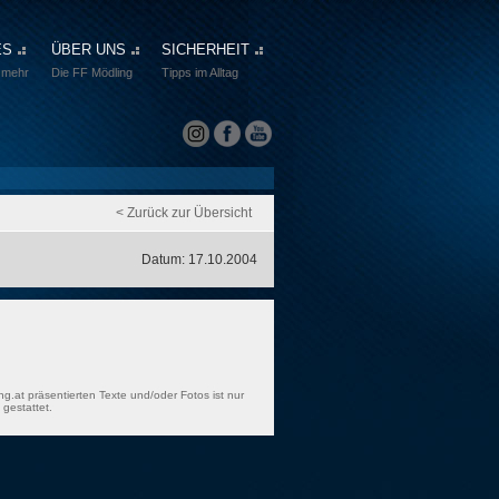
ES
ÜBER UNS
SICHERHEIT
 mehr
Die FF Mödling
Tipps im Alltag
< Zurück zur Übersicht
Datum: 17.10.2004
ng.at präsentierten Texte und/oder Fotos ist nur
gestattet.