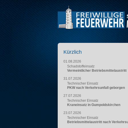
Kürzlich
01.08.2026
Schadstoffeinsatz
Vermeintlicher Betriebsmittelaustritt
31.07.2026
Technischer Einsatz
PKW nach Verkehrsunfall geborgen
27.07.2026
Technischer Einsatz
Kraneinsatz in Gumpoldskirchen
23.07.2026
Technischer Einsatz
Betriebsmittelaustritt nach Verkehrsu