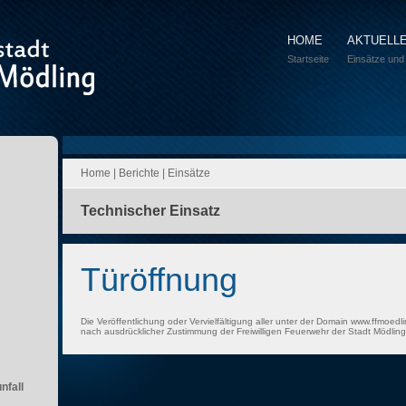
HOME
AKTUELL
Startseite
Einsätze und
Home
|
Berichte
|
Einsätze
Technischer Einsatz
Türöffnung
Die Veröffentlichung oder Vervielfältigung aller unter der Domain www.ffmoedli
nach ausdrücklicher Zustimmung der Freiwilligen Feuerwehr der Stadt Mödling 
nfall