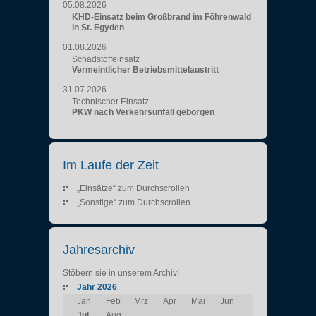
05.08.2026
KHD-Einsatz beim Großbrand im Föhrenwald
in St. Egyden
01.08.2026
Schadstoffeinsatz
Vermeintlicher Betriebsmittelaustritt
31.07.2026
Technischer Einsatz
PKW nach Verkehrsunfall geborgen
Im Laufe der Zeit
„Einsätze“ zum Durchscrollen
„Sonstige“ zum Durchscrollen
Jahresarchiv
Stöbern sie in unserem Archiv!
Jahr 2026
Jan
Feb
Mrz
Apr
Mai
Jun
Jul
Aug