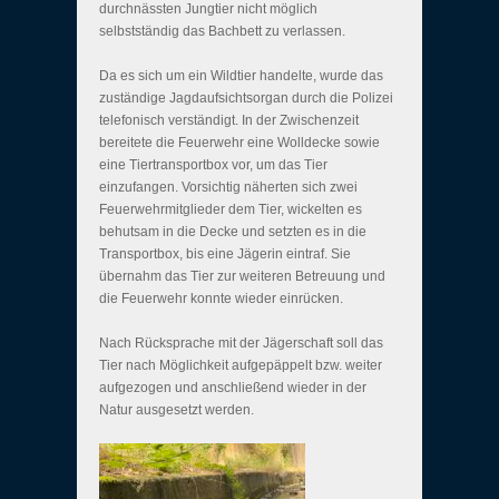
durchnässten Jungtier nicht möglich
selbstständig das Bachbett zu verlassen.
Da es sich um ein Wildtier handelte, wurde das
zuständige Jagdaufsichtsorgan durch die Polizei
telefonisch verständigt. In der Zwischenzeit
bereitete die Feuerwehr eine Wolldecke sowie
eine Tiertransportbox vor, um das Tier
einzufangen. Vorsichtig näherten sich zwei
Feuerwehrmitglieder dem Tier, wickelten es
behutsam in die Decke und setzten es in die
Transportbox, bis eine Jägerin eintraf. Sie
übernahm das Tier zur weiteren Betreuung und
die Feuerwehr konnte wieder einrücken.
Nach Rücksprache mit der Jägerschaft soll das
Tier nach Möglichkeit aufgepäppelt bzw. weiter
aufgezogen und anschließend wieder in der
Natur ausgesetzt werden.