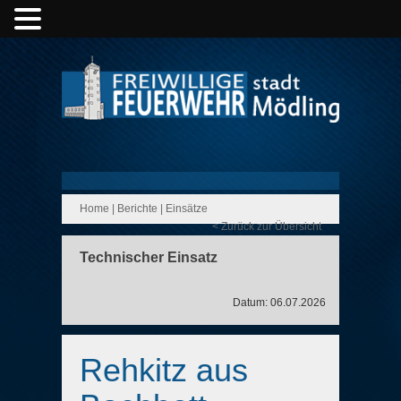
Home
|
Berichte
|
Einsätze
< Zurück zur Übersicht
Technischer Einsatz
Datum: 06.07.2026
Rehkitz aus