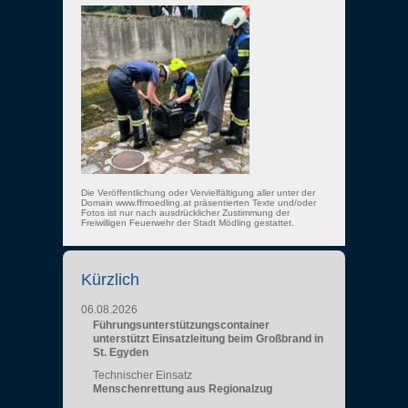
Die Veröffentlichung oder Vervielfältigung aller unter der
Domain www.ffmoedling.at präsentierten Texte und/oder
Fotos ist nur nach ausdrücklicher Zustimmung der
Freiwilligen Feuerwehr der Stadt Mödling gestattet.
Kürzlich
06.08.2026
Führungsunterstützungscontainer
unterstützt Einsatzleitung beim Großbrand in
St. Egyden
Technischer Einsatz
Menschenrettung aus Regionalzug