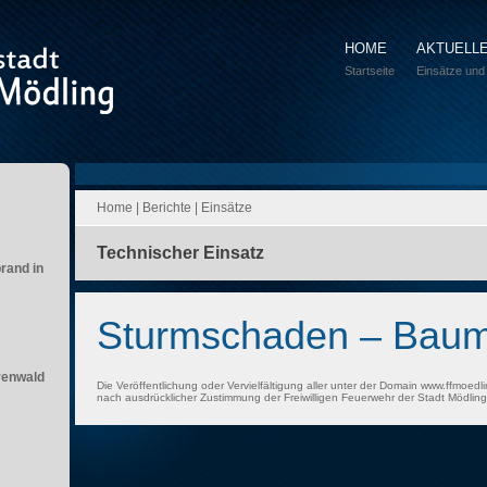
HOME
AKTUELL
Startseite
Einsätze und
Home
|
Berichte
|
Einsätze
Technischer Einsatz
brand in
Sturmschaden – Bau
renwald
Die Veröffentlichung oder Vervielfältigung aller unter der Domain www.ffmoedli
nach ausdrücklicher Zustimmung der Freiwilligen Feuerwehr der Stadt Mödling 