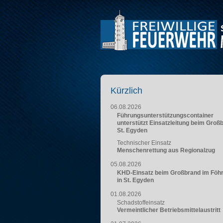
Kürzlich
06.08.2026
Führungsunterstützungscontainer
unterstützt Einsatzleitung beim Groß
St. Egyden
Technischer Einsatz
Menschenrettung aus Regionalzug
05.08.2026
KHD-Einsatz beim Großbrand im Föh
in St. Egyden
01.08.2026
Schadstoffeinsatz
Vermeintlicher Betriebsmittelaustritt