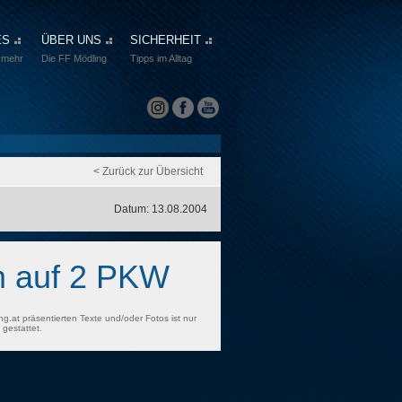
ES
ÜBER UNS
SICHERHEIT
 mehr
Die FF Mödling
Tipps im Alltag
< Zurück zur Übersicht
Datum: 13.08.2004
m auf 2 PKW
ng.at präsentierten Texte und/oder Fotos ist nur
gestattet.