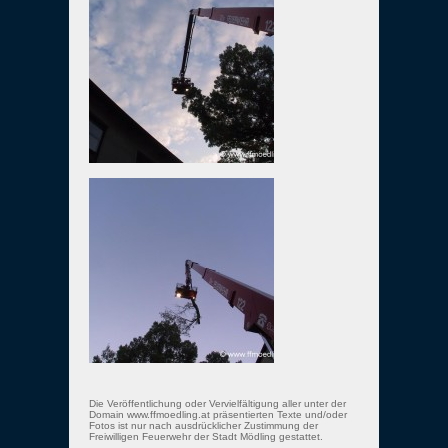
Die Veröffentlichung oder Vervielfältigung aller unter der
Domain www.ffmoedling.at präsentierten Texte und/oder
Fotos ist nur nach ausdrücklicher Zustimmung der
Freiwilligen Feuerwehr der Stadt Mödling gestattet.