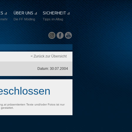
ES
ÜBER UNS
SICHERHEIT
 mehr
Die FF Mödling
Tipps im Alltag
< Zurück zur Übersicht
Datum: 30.07.2004
geschlossen
ng.at präsentierten Texte und/oder Fotos ist nur
gestattet.