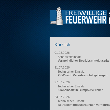
Kürzlich
01.08.2026
Schadstoffeinsatz
Vermeintlicher Betriebsmittelaustritt
31.07.2026
Technischer Einsatz
PKW nach Verkehrsunfall geborgen
27.07.2026
Technischer Einsatz
Kraneinsatz in Gumpoldskirchen
23.07.2026
Technischer Einsatz
Betriebsmittelaustritt nach Verkehrsu