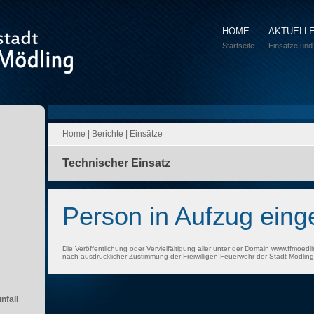
HOME
AKTUELL
Startseite
Einsätze und
Home
|
Berichte
|
Einsätze
Technischer Einsatz
Person in Aufzug ein
Die Veröffentlichung oder Vervielfältigung aller unter der Domain www.ffmoedli
nach ausdrücklicher Zustimmung der Freiwilligen Feuerwehr der Stadt Mödling 
nfall